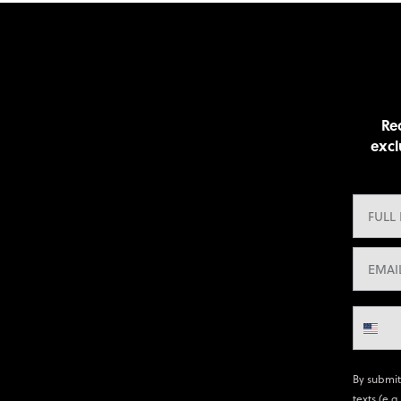
Rec
excl
By submit
texts (e.g