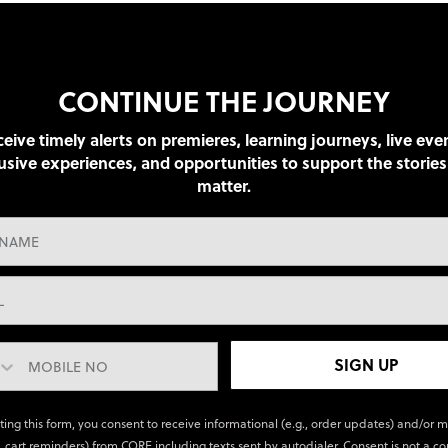
CONTINUE THE JOURNEY
eive timely alerts on premieres, learning journeys, live eve
usive experiences, and opportunities to support the stories
matter.
SIGN UP
ting this form, you consent to receive informational (e.g., order updates) and/or 
., cart reminders) from CORE including texts sent by autodialer. Consent is not a co