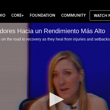
DIO
CORE+
FOUNDATION
COMMUNITY
WATCH 
adores Hacia un Rendimiento Más Alto
 on the road to recovery as they heal from injuries and setbacks