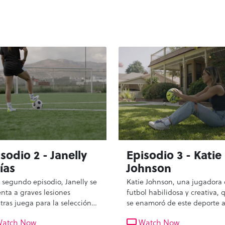
sodio 2 - Janelly
Episodio 3 - Katie
ías
Johnson
l segundo episodio, Janelly se
Katie Johnson, una jugadora
enta a graves lesiones
futbol habilidosa y creativa, 
tras juega para la selección
se enamoró de este deporte 
cana sub-20, lo que la lleva a
través de su hermana mayor.
atch Now
Watch Now
tar dolor físico y emocional.
talento y dedicación la llevar