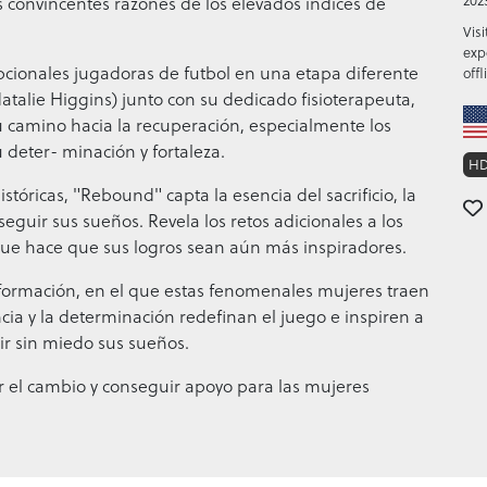
s convincentes razones de los elevados índices de
202
Vis
exp
pcionales jugadoras de futbol en una etapa diferente
offl
Natalie Higgins) junto con su dedicado fisioterapeuta,
 camino hacia la recuperación, especialmente los
 deter- minación y fortaleza.
H
tóricas, "Rebound" capta la esencia del sacrificio, la
seguir sus sueños. Revela los retos adicionales a los
 que hace que sus logros sean aún más inspiradores.
sformación, en el que estas fenomenales mujeres traen
ncia y la determinación redefinan el juego e inspiren a
r sin miedo sus sueños.
 el cambio y conseguir apoyo para las mujeres