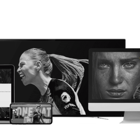
o de Drew, su fisioterapeuta,
ndemos cómo Natalie navega
el largo camino de la
peración y mantiene su
ebrantable deseo de volver al
o más fuerte que nunca.