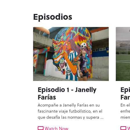
Episodios
Episodio 1 - Janelly
Epi
Farías
Far
Acompañe a Janelly Farías en su
En e
fascinante viaje futbolístico, en el
enfr
que desafía las normas y supera la
mien
discriminación para perseguir sus
mexi
Watch Now
W
sueños deportivos y más allá. Sea
sopor