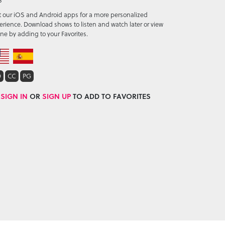
3
it our iOS and Android apps for a more personalized
erience. Download shows to listen and watch later or view
ine by adding to your Favorites.
D
CC
PG
SIGN IN
OR
SIGN UP
TO ADD TO FAVORITES