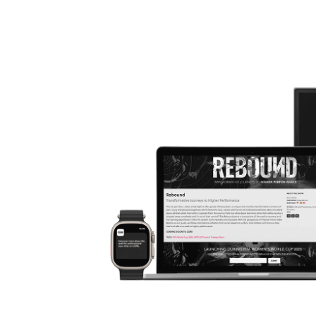
rechazo inicial debido a su sexo,
apoy
la determinación de Natalie solo
apre
aumentó. Inspirada por iconos del
por 
futbol femenino, persiguió su
recu
pasión a pesar de numerosos
inqu
esguinces de tobillo y
camp
contratiempos. Pero una fatídica
lesión del ligamento cruzado
anterior puso a prueba su
determinación en el camino hacia
el estrellato futbolístico.