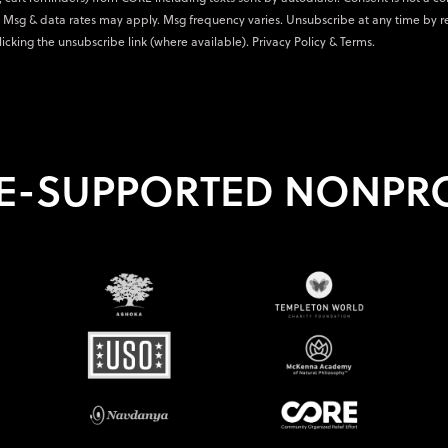
 Msg & data rates may apply. Msg frequency varies. Unsubscribe at any time by r
licking the unsubscribe link (where available).
Privacy Policy
&
Terms
.
E-SUPPORTED NONPRO