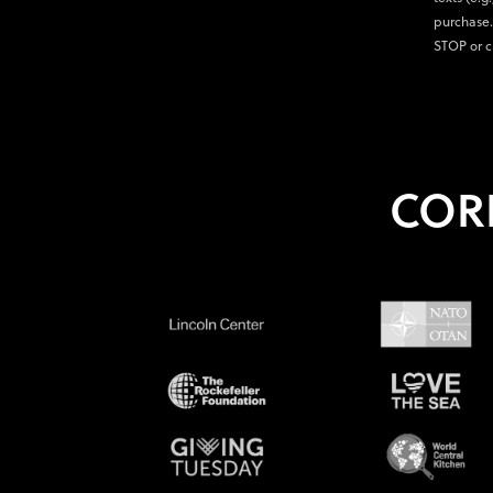
purchase.
STOP or c
COR