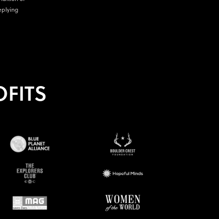
eplying
FITS