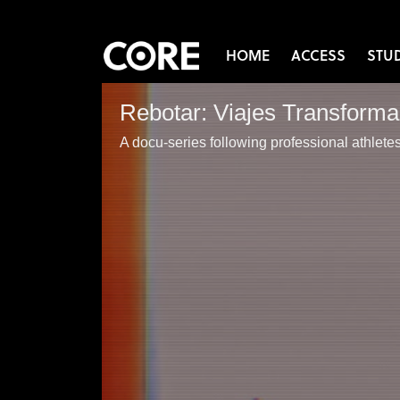
HOME
ACCESS
STU
Rebotar: Viajes Transform
A docu-series following professional athletes