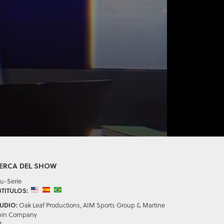
ERCA DEL SHOW
u-Serie
TITULOS:
UDIO:
Oak Leaf Productions, AIM Sports Group & Martine
bin Company