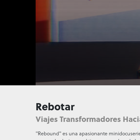
0
seconds
of
Rebotar
1
minute,
15
Viajes Transformadores Hac
seconds
Volume
90%
"Rebound" es una apasionante minidocuserie qu