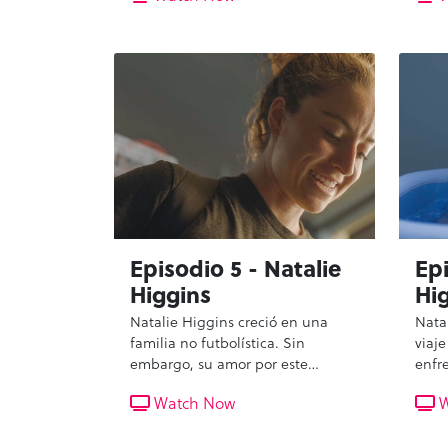
testigo de su poderosa historia de
Con 
superación de lesiones físicas y
como
emocionales, de su
a un
autodescubrimiento y de su
Drew
extraordinaria capacidad de
su re
recuperación. Este episodio
enfre
promete ser una inspiradora y
a la 
alentadora historia de deporte y
iden
determinación.
le ll
pers
Episodio 5 - Natalie
Epi
Higgins
Hi
Natalie Higgins creció en una
Nata
familia no futbolística. Sin
viaje
embargo, su amor por este
enfr
deporte nació cuando dribló un
nuev
Watch Now
W
balón perdido en un partido de
infor
futbol de su hermano. Ante el
dete