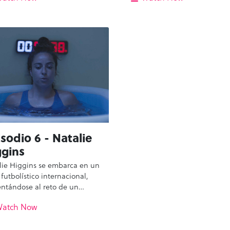
dificultades económicas
convertirse en jugadora
 mujer deportista, descubre
profesional en todo el mundo
 empático fisioterapeuta,
embargo, una complicada le
 Morcos, que será decisivo en
del ligamento cruzado anteri
cuperación. Janelly se
pone a prueba su determinac
nta a las normas culturales y
su pasión por el futbol. Con e
resistencia de su familia a su
apoyo inquebrantable de su
tidad como mujer gay, lo que
familia, se embarca en un via
eva a décadas de batallas
recuperación, decidida a
onales.
demostrar que su trayectoria
futbolística está lejos de hab
terminado.
sodio 6 - Natalie
ggins
lie Higgins se embarca en un
 futbolístico internacional,
entándose al reto de un
o equipo, culturas e
atch Now
tunios. A través de una
rminación implacable y el