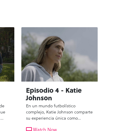
Episodio 4 - Katie
Johnson
 de
En un mundo futbolístico
que
complejo, Katie Johnson comparte
a
su experiencia única como
 Su
jugadora mexicano-
Watch Now
on a
estadounidense. Situada entre